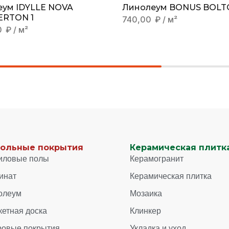
еум IDYLLE NOVA
Линолеум BONUS BOLT
RTON 1
740,00
₽
/ м²
0
₽
/ м²
ольные покрытия
Керамическая плитка
иловые полы
Керамогранит
инат
Керамическая плитка
олеум
Мозаика
кетная доска
Клинкер
ровые покрытия
Укладка и уход