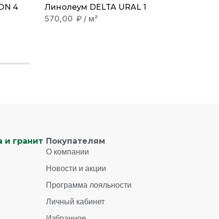
ON 4
Линолеум DELTA URAL 1
Линол
570,00
₽
/ м²
740,0
 и гранит
Покупателям
О компании
Новости и акции
Программа лояльности
Личный кабинет
Избранное