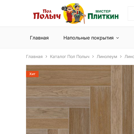
Пол
Сеть
Полыч
магазинов
и
напольных
Мистер
покрытий
Плиткин
и
Главная
Напольные покрытия
керамической
плитки
Главная
Каталог Пол Полыч
Линолеум
Лин
Хит