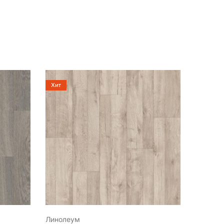
Хит
Хит
Линолеум
Линоле