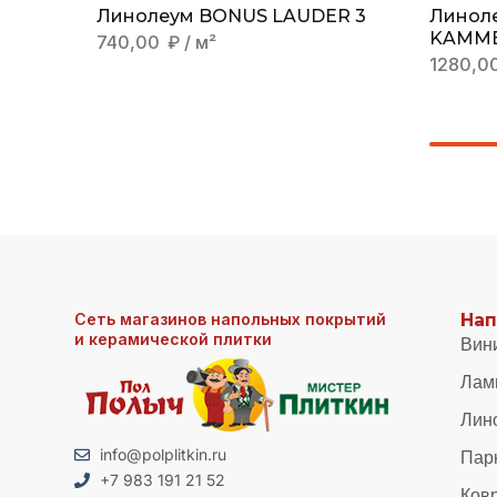
Линолеум BONUS LAUDER 3
Линол
KAMME
740,00
₽
/ м²
1280,0
Сеть магазинов напольных покрытий
Нап
и керамической плитки
Вин
Лам
Лин
Пар
info@polplitkin.ru
+7 983 191 21 52
Ков