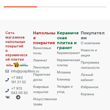
Сеть
Напольны
Керамиче
Покупател
магазинов
е
ская
ям
напольных
покрытия
плитка и
О компании
покрытий
Виниловые
гранит
Новости и
и
Керамогранит
полы
керамическ
акции
ой плитки
Керамическая
Ламинат
Программа
плитка
Линолеум
лояльности
info@polplitkin.ru
Мозаика
Паркетная
Личный
+7 983
Клинкер
доска
кабинет
191 21 52
Укладка и
Ковровые
Избранное
+7 913
уход
покрытия
543 05 50
Корзина
Искусственная
трава