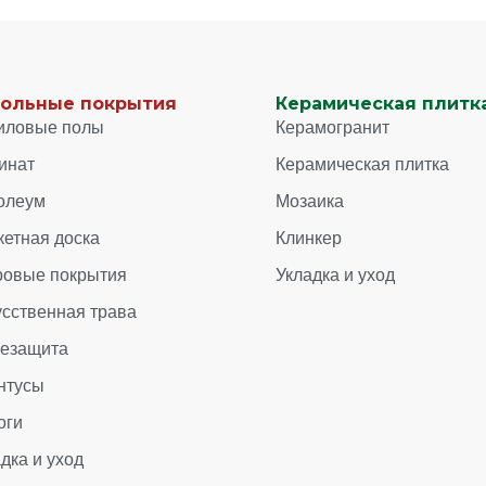
ольные покрытия
Керамическая плитка
иловые полы
Керамогранит
инат
Керамическая плитка
олеум
Мозаика
кетная доска
Клинкер
ровые покрытия
Укладка и уход
усственная трава
зезащита
нтусы
оги
дка и уход