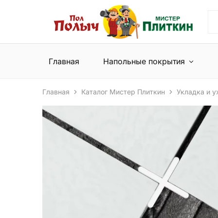
Пол
Сеть
Полыч
магазинов
и
напольных
Мистер
покрытий
Плиткин
и
Главная
Напольные покрытия
керамической
плитки
Главная
Каталог Мистер Плиткин
Укладка и у