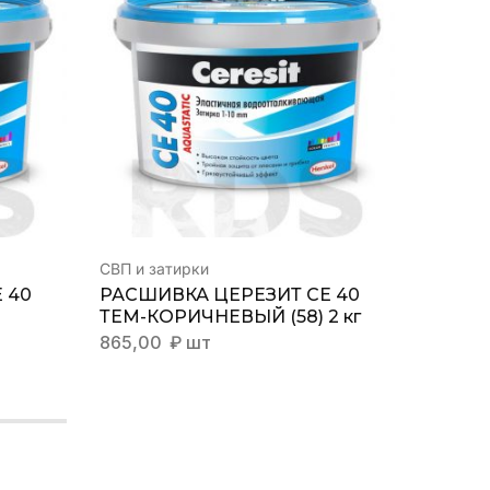
СВП и затирки
СВП и з
 40
РАСШИВКА ЦЕРЕЗИТ СЕ 40
РАСШИ
ТЕМ-КОРИЧНЕВЫЙ (58) 2 кг
СЕРЕБ
865,00
₽
шт
800,0