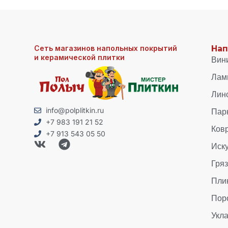
Сеть магазинов напольных покрытий
Нап
и керамической плитки
Вин
Лам
Лин
Пар
info@polplitkin.ru
+7 983 191 21 52
Ков
+7 913 543 05 50
Иск
Гря
Пли
Пор
Укла