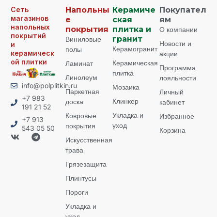
Сеть
Напольны
Керамиче
Покупател
магазинов
е
ская
ям
напольных
покрытия
плитка и
О компании
покрытий
Виниловые
гранит
Новости и
и
Керамогранит
полы
керамическ
акции
ой плитки
Керамическая
Ламинат
Программа
плитка
Линолеум
лояльности
info@polplitkin.ru
Мозаика
Паркетная
Личный
+7 983
Клинкер
доска
кабинет
191 21 52
Укладка и
Ковровые
Избранное
+7 913
уход
покрытия
543 05 50
Корзина
Искусственная
трава
Грязезащита
Плинтусы
Пороги
Укладка и
уход