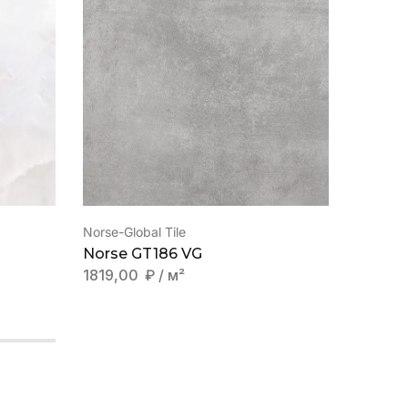
Norse-Global Tile
Norse-Gl
Norse GT186 VG
Norse 
1819,00
₽
/ м²
1819,0