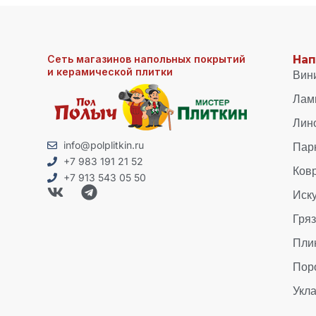
Сеть магазинов напольных покрытий
Нап
и керамической плитки
Вин
Лам
Лин
Пар
info@polplitkin.ru
+7 983 191 21 52
Ков
+7 913 543 05 50
Иск
Гря
Пли
Пор
Укла