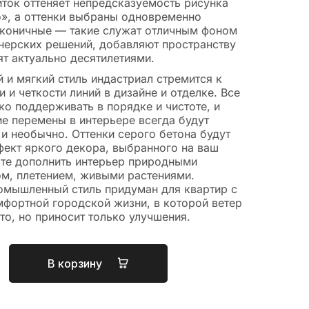
иток оттеняет непредсказуемость рисунка
о», а оттенки выбраны одновременно
аконичные — такие служат отличным фоном
нерских решений, добавляют пространству
т актуально десятилетиями.
и мягкий стиль индастриал стремится к
 и четкости линий в дизайне и отделке. Все
ко поддерживать в порядке и чистоте, и
е перемены в интерьере всегда будут
и необычно. Оттенки серого бетона будут
фект яркого декора, выбранного на ваш
ьте дополнить интерьер природными
ом, плетением, живыми растениями.
мышленный стиль придуман для квартир с
мфортной городской жизни, в которой ветер
то, но приносит только улучшения.
В корзину