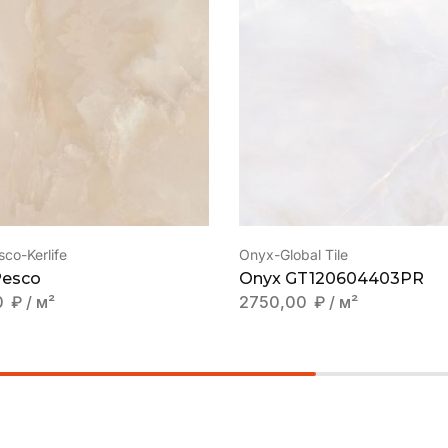
co-Kerlife
Onyx-Global Tile
Pesco
Onyx GT120604403PR
0
₽
/ м²
2750,00
₽
/ м²