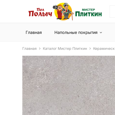
Пол
Сеть
Полыч
магазинов
и
напольных
Мистер
покрытий
Плиткин
и
Главная
Напольные покрытия
керамической
плитки
Главная
Каталог Мистер Плиткин
Керамическ