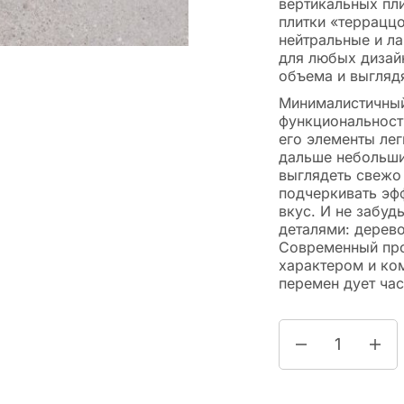
вертикальных пл
плитки «террацц
нейтральные и л
для любых дизай
объема и выглядя
Минималистичный 
функциональности
его элементы лег
дальше небольши
выглядеть свежо 
подчеркивать эф
вкус. И не забуд
деталями: дерев
Современный про
характером и ко
перемен дует час