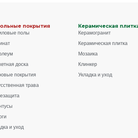
ольные покрытия
Керамическая плитка
иловые полы
Керамогранит
инат
Керамическая плитка
олеум
Мозаика
кетная доска
Клинкер
ровые покрытия
Укладка и уход
усственная трава
зезащита
нтусы
оги
дка и уход