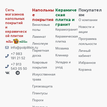
Сеть
Напольны
Керамиче
Покупател
магазинов
е
ская
ям
напольных
покрытия
плитка и
О компании
покрытий
Виниловые
гранит
Новости и
и
Керамогранит
полы
керамическ
акции
ой плитки
Керамическая
Ламинат
Программа
плитка
Линолеум
лояльности
info@polplitkin.ru
Мозаика
Паркетная
Личный
+7 983
Клинкер
доска
кабинет
191 21 52
Укладка и
Ковровые
Избранное
+7 913
уход
покрытия
543 05 50
Корзина
Искусственная
трава
Грязезащита
Плинтусы
Пороги