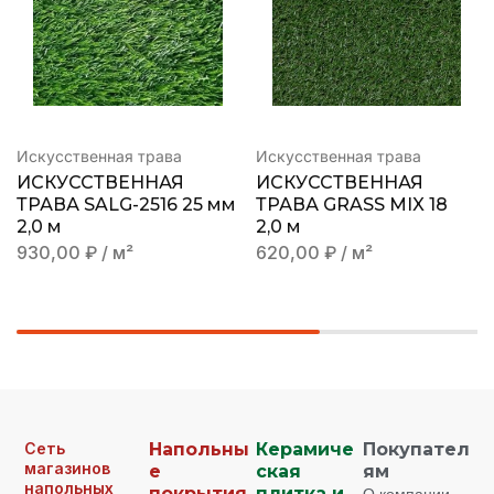
Искусственная трава
Искусственная трава
ИСКУССТВЕННАЯ
ИСКУССТВЕННАЯ
ТРАВА SALG-2516 25 мм
ТРАВА GRASS MIX 18
2,0 м
2,0 м
930,00
₽
/ м²
620,00
₽
/ м²
Сеть
Напольны
Керамиче
Покупател
магазинов
е
ская
ям
напольных
покрытия
плитка и
О компании