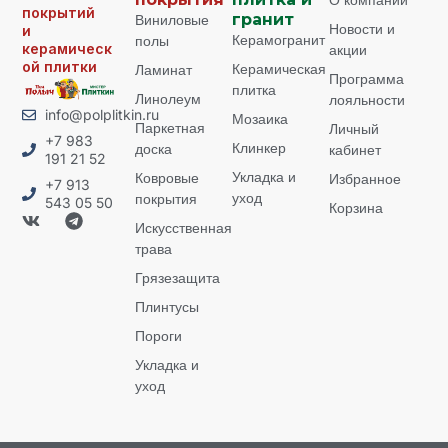
покрытий
Виниловые
гранит
Новости и
и
Керамогранит
полы
керамическ
акции
ой плитки
Керамическая
Ламинат
Программа
плитка
Линолеум
лояльности
info@polplitkin.ru
Мозаика
Паркетная
Личный
+7 983
Клинкер
доска
кабинет
191 21 52
Укладка и
Ковровые
Избранное
+7 913
уход
покрытия
543 05 50
Корзина
Искусственная
трава
Грязезащита
Плинтусы
Пороги
Укладка и
уход