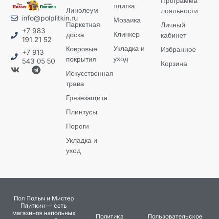
Программа
плитка
Линолеум
лояльности
info@polplitkin.ru
Мозаика
Паркетная
Личный
+7 983
Клинкер
доска
кабинет
191 21 52
Укладка и
Ковровые
Избранное
+7 913
уход
покрытия
543 05 50
Корзина
Искусственная
трава
Грязезащита
Плинтусы
Пороги
Укладка и
уход
Пол Полыч и Мистер
Плиткин — сеть
магазинов напольных
Политика
Пользовательское