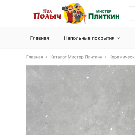
Пол
Сеть
Полыч
магазинов
и
напольных
Мистер
покрытий
Плиткин
и
Главная
Напольные покрытия
керамической
плитки
Главная
Каталог Мистер Плиткин
Керамическ