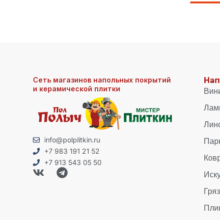
Сеть магазинов напольных покрытий
Нап
и керамической плитки
Вин
Лам
Лин
Пар
info@polplitkin.ru
+7 983 191 21 52
Ков
+7 913 543 05 50
Иск
Гря
Пли