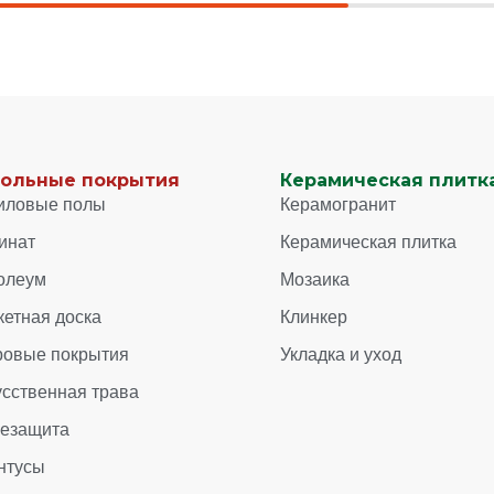
ольные покрытия
Керамическая плитка
иловые полы
Керамогранит
инат
Керамическая плитка
олеум
Мозаика
кетная доска
Клинкер
ровые покрытия
Укладка и уход
усственная трава
зезащита
нтусы