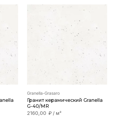
Granella-Grasaro
Granella
anella
Гранит керамический Granella
Гранит
G-40/MR
G-40/
2160,00
₽
/ м²
2740,