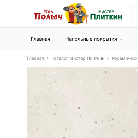
Пол
Сеть
Полыч
магазинов
и
напольных
Мистер
покрытий
Плиткин
и
Главная
Напольные покрытия
керамической
плитки
Главная
Каталог Мистер Плиткин
Керамическ