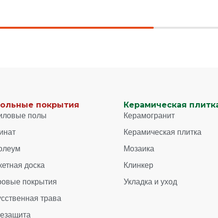
ольные покрытия
Керамическая плитка
иловые полы
Керамогранит
инат
Керамическая плитка
олеум
Мозаика
кетная доска
Клинкер
ровые покрытия
Укладка и уход
усственная трава
зезащита