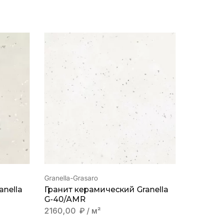
Granella-Grasaro
Granella
anella
Гранит керамический Granella
Гранел
G-40/AMR
2740,
2160,00
₽
/ м²