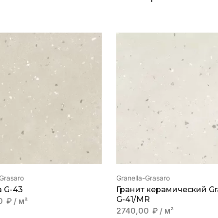
-Grasaro
Granella-Grasaro
a G-43
Гранит керамический Gr
G-41/MR
0
₽
/ м²
2740,00
₽
/ м²