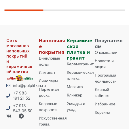
Сеть
Напольны
Керамиче
Покупател
магазинов
е
ская
ям
напольных
покрытия
плитка и
О компании
покрытий
Виниловые
гранит
Новости и
и
Керамогранит
полы
керамическ
акции
ой плитки
Керамическая
Ламинат
Программа
плитка
Линолеум
лояльности
info@polplitkin.ru
Мозаика
Паркетная
Личный
+7 983
Клинкер
доска
кабинет
191 21 52
Укладка и
Ковровые
Избранное
+7 913
уход
покрытия
543 05 50
Корзина
Искусственная
трава