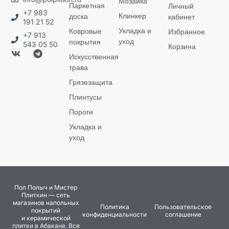
Мозаика
Паркетная
Личный
+7 983
Клинкер
доска
кабинет
191 21 52
Укладка и
Ковровые
Избранное
+7 913
уход
покрытия
543 05 50
Корзина
Искусственная
трава
Грязезащита
Плинтусы
Пороги
Укладка и
уход
Пол Полыч и Мистер
Плиткин — сеть
магазинов напольных
Политика
Пользовательское
покрытий
конфиденциальности
соглашение
и керамической
плитки в Абакане. Все