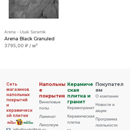
Arena - Usak Seramik
Arena Black Granuled
3795,00
₽
/ м²
Сеть
Напольны
Керамиче
Покупател
магазинов
е
ская
ям
напольных
покрытия
плитка и
О компании
покрытий
Виниловые
гранит
Новости и
и
Керамогранит
полы
керамическ
акции
ой плитки
Керамическая
Ламинат
Программа
плитка
Линолеум
лояльности
info@polplitkin.ru