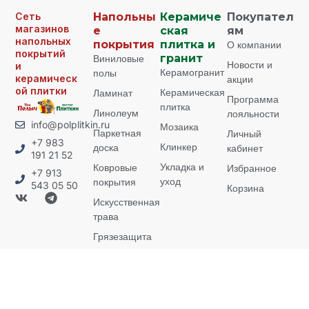
Сеть
Напольны
Керамиче
Покупател
магазинов
е
ская
ям
напольных
покрытия
плитка и
О компании
покрытий
Виниловые
гранит
Новости и
и
Керамогранит
полы
керамическ
акции
ой плитки
Керамическая
Ламинат
Программа
плитка
Линолеум
лояльности
info@polplitkin.ru
Мозаика
Паркетная
Личный
+7 983
Клинкер
доска
кабинет
191 21 52
Укладка и
Ковровые
Избранное
+7 913
уход
покрытия
543 05 50
Корзина
Искусственная
трава
Грязезащита
Плинтусы
Пороги
Укладка и