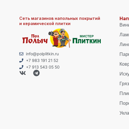
Сеть магазинов напольных покрытий
Нап
и керамической плитки
Вин
Лам
Лин
Пар
info@polplitkin.ru
+7 983 191 21 52
Ков
+7 913 543 05 50
Иск
Гря
Пли
Пор
Укла