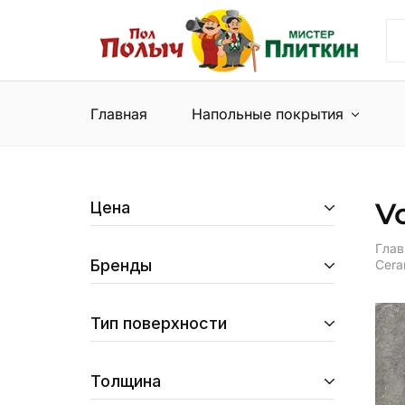
Пол
Сеть
Полыч
магазинов
и
напольных
Мистер
покрытий
Плиткин
и
Главная
Напольные покрытия
керамической
плитки
V
Цена
Глав
Бренды
Cera
Тип поверхности
Толщина