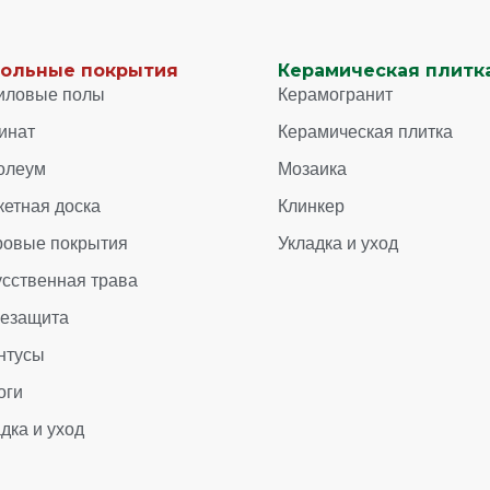
ольные покрытия
Керамическая плитка
иловые полы
Керамогранит
инат
Керамическая плитка
олеум
Мозаика
кетная доска
Клинкер
ровые покрытия
Укладка и уход
усственная трава
зезащита
нтусы
оги
дка и уход