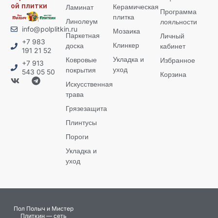
ой плитки
Керамическая
Ламинат
Программа
плитка
Линолеум
лояльности
info@polplitkin.ru
Мозаика
Паркетная
Личный
+7 983
Клинкер
доска
кабинет
191 21 52
Укладка и
Ковровые
Избранное
+7 913
уход
покрытия
543 05 50
Корзина
Искусственная
трава
Грязезащита
Плинтусы
Пороги
Укладка и
уход
Пол Полыч и Мистер
Плиткин — сеть