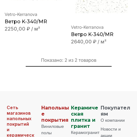
Vetro-Kerranova
Ветро K-340/MR
Vetro-Kerranova
2250,00
₽
/ м²
Ветро K-340/MR
2640,00
₽
/ м²
Показано:
2
из
2
товаров
Сеть
Напольны
Керамиче
Покупател
магазинов
е
ская
ям
напольных
покрытия
плитка и
О компании
покрытий
Виниловые
гранит
Новости и
и
Керамогранит
полы
керамическ
акции