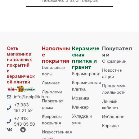
Показано:
3
из
3
товаров
Сеть
Напольны
Керамиче
Покупател
магазинов
е
ская
ям
напольных
покрытия
плитка и
О компании
покрытий
Виниловые
гранит
Новости и
и
Керамогранит
полы
керамическ
акции
ой плитки
Керамическая
Ламинат
Программа
плитка
Линолеум
лояльности
info@polplitkin.ru
Мозаика
Паркетная
Личный
+7 983
Клинкер
доска
кабинет
191 21 52
Укладка и
Ковровые
Избранное
+7 913
уход
покрытия
543 05 50
Корзина
Искусственная
трава