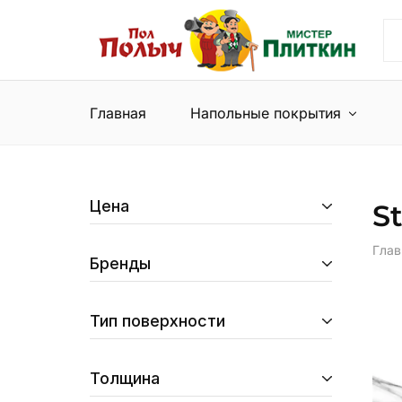
Пол
Сеть
Полыч
магазинов
и
напольных
Мистер
покрытий
Плиткин
и
Главная
Напольные покрытия
керамической
плитки
Цена
S
Глав
Бренды
Тип поверхности
Толщина