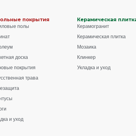
ольные покрытия
Керамическая плитка
иловые полы
Керамогранит
инат
Керамическая плитка
олеум
Мозаика
кетная доска
Клинкер
ровые покрытия
Укладка и уход
усственная трава
зезащита
нтусы
оги
дка и уход