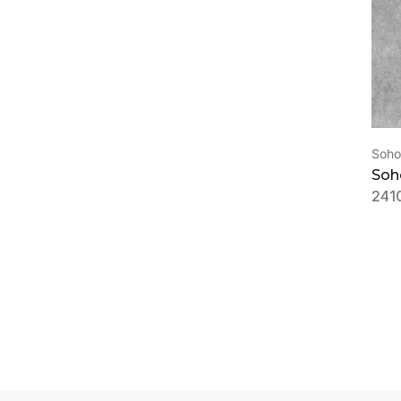
Soho
Soh
241