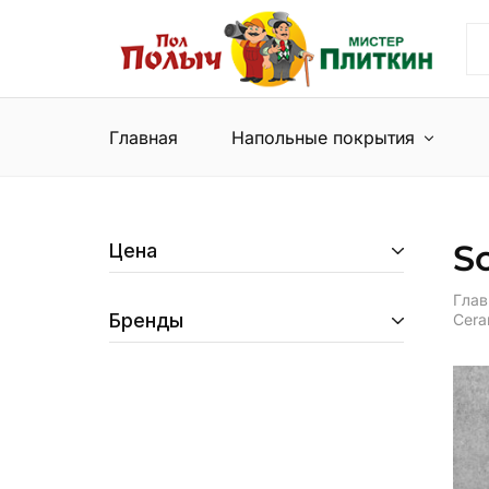
Пол
Сеть
Полыч
магазинов
и
напольных
Мистер
покрытий
Плиткин
и
Главная
Напольные покрытия
керамической
плитки
S
Цена
Глав
Бренды
Cera