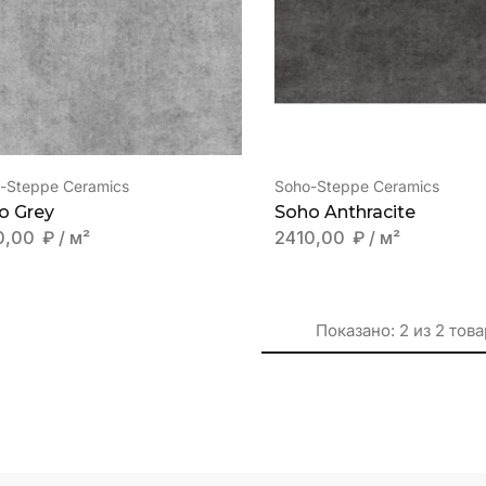
-Steppe Ceramics
Soho-Steppe Ceramics
o Grey
Soho Anthracite
0,00
₽
/ м²
2410,00
₽
/ м²
Показано:
2
из
2
това