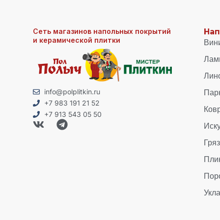
Сеть магазинов напольных покрытий
Нап
и керамической плитки
Вин
Лам
Лин
Пар
info@polplitkin.ru
+7 983 191 21 52
Ков
+7 913 543 05 50
Иск
Гря
Пли
Пор
Укла