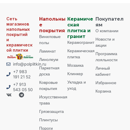
Сеть
Напольны
Керамиче
Покупател
магазинов
е
ская
ям
напольных
покрытия
плитка и
О компании
покрытий
Виниловые
гранит
Новости и
и
Керамогранит
полы
керамическ
акции
ой плитки
Керамическая
Ламинат
Программа
плитка
Линолеум
лояльности
info@polplitkin.ru
Мозаика
Паркетная
Личный
+7 983
Клинкер
доска
кабинет
191 21 52
Укладка и
Ковровые
Избранное
+7 913
уход
покрытия
543 05 50
Корзина
Искусственная
трава
Грязезащита
Плинтусы
Пороги