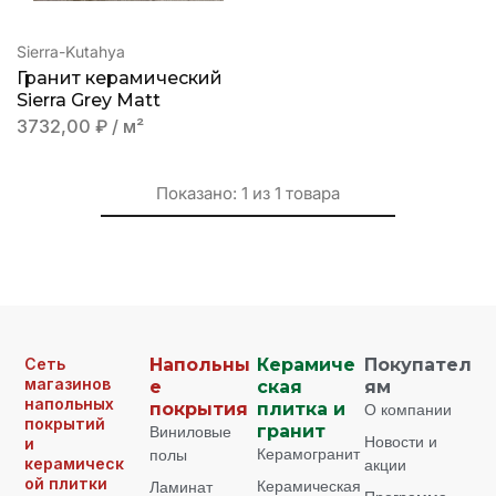
Sierra-Kutahya
Гранит керамический
Sierra Grey Matt
3732,00
₽
/ м²
Показано:
1
из
1
товара
Сеть
Напольны
Керамиче
Покупател
магазинов
е
ская
ям
напольных
покрытия
плитка и
О компании
покрытий
Виниловые
гранит
Новости и
и
Керамогранит
полы
керамическ
акции
ой плитки
Керамическая
Ламинат