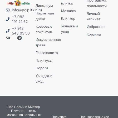
Программа
плитка
Линолеум
лояльности
info@polplitkin.ru
Мозаика
Паркетная
Личный
+7 983
Клинкер
доска
кабинет
191 21 52
Укладка и
Ковровые
Избранное
+7 913
уход
покрытия
543 05 50
Корзина
Искусственная
трава
Грязезащита
Плинтусы
Пороги
Укладка и
уход
Пол Полыч и Мистер
Плиткин — сеть
магазинов напольных
Политика
Пользовательское