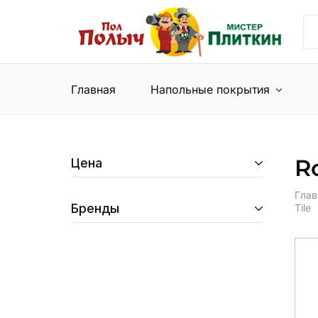
Пол
Сеть
Полыч
магазинов
и
напольных
Мистер
покрытий
Плиткин
и
Главная
Напольные покрытия
керамической
плитки
R
Цена
Глав
Бренды
Tile