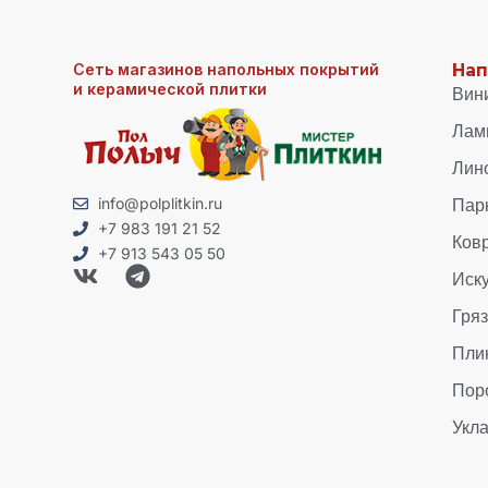
Сеть магазинов напольных покрытий
Нап
и керамической плитки
Вин
Лам
Лин
Пар
info@polplitkin.ru
+7 983 191 21 52
Ков
+7 913 543 05 50
Иск
Гря
Пли
Пор
Укла