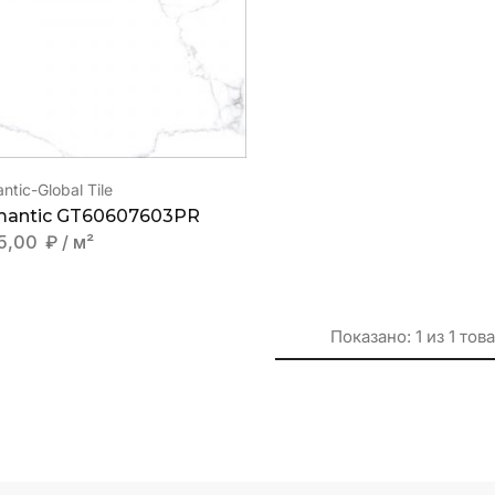
ntic-Global Tile
antic GT60607603PR
5,00
₽
/ м²
Показано:
1
из
1
тов