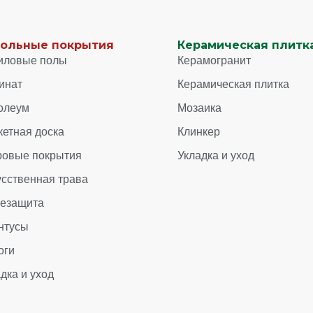
ольные покрытия
Керамическая плитка
иловые полы
Керамогранит
инат
Керамическая плитка
олеум
Мозаика
кетная доска
Клинкер
ровые покрытия
Укладка и уход
усственная трава
зезащита
нтусы
оги
дка и уход