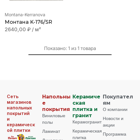
Montana-Kerranova
Монтана K-176/SR
2640,00
₽
/ м²
Показано:
1
из
1
товара
Сеть
Напольны
Керамиче
Покупател
магазинов
е
ская
ям
напольных
покрытия
плитка и
О компании
покрытий
Виниловые
гранит
Новости и
и
Керамогранит
полы
керамическ
акции
ой плитки
Керамическая
Ламинат
Программа
плитка