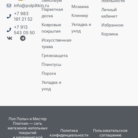
Линолеум
лояльности
info@polplitkin.ru
Мозаика
Паркетная
Личный
+7 983
Клинкер
доска
кабинет
191 21 52
Укладка и
Ковровые
Избранное
+7 913
уход
покрытия
543 05 50
Корзина
Искусственная
трава
Грязезащита
Плинтусы
Пороги
Укладка и
уход
Пол Полыч и Мистер
Плиткин — сеть
магазинов напольных
Политика
Пользовательское
покрытий
конфиденциальности
соглашение
и керамической