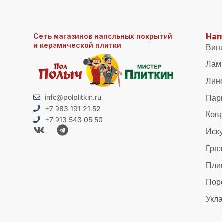
Сеть магазинов напольных покрытий
Нап
и керамической плитки
Вин
Лам
Лин
Пар
info@polplitkin.ru
+7 983 191 21 52
Ков
+7 913 543 05 50
Иск
Гря
Пли
Пор
Укла