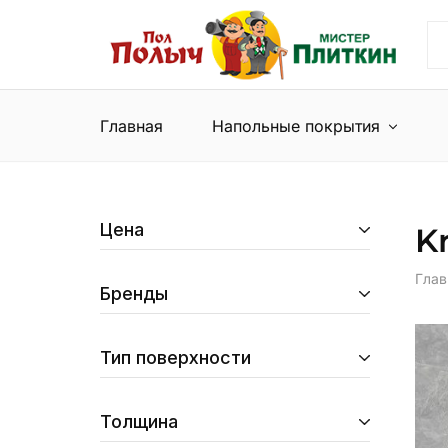
Пол
Сеть
Полыч
магазинов
и
напольных
Мистер
покрытий
Плиткин
и
Главная
Напольные покрытия
керамической
плитки
Цена
K
Глав
Бренды
Тип поверхности
Толщина