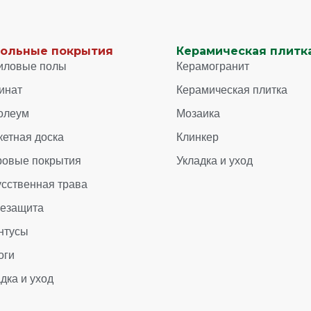
ольные покрытия
Керамическая плитка
иловые полы
Керамогранит
инат
Керамическая плитка
олеум
Мозаика
кетная доска
Клинкер
ровые покрытия
Укладка и уход
усственная трава
зезащита
нтусы
оги
дка и уход