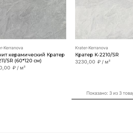
er-Kerranova
Krater-Kerranova
нит керамический Кратер
Кратер K-2210/SR
11/SR (60*120 см)
3230,00
₽
/ м²
0,00
₽
/ м²
Показано:
3
из
3
това