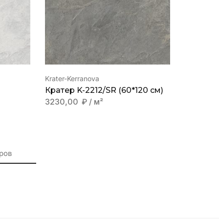
Krater-Kerranova
Кратер K-2212/SR (60*120 см)
3230,00
₽
/ м²
ров