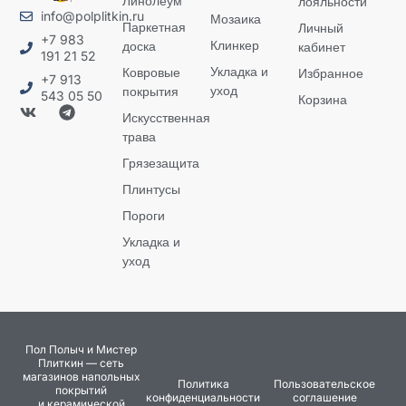
Линолеум
лояльности
info@polplitkin.ru
Мозаика
Паркетная
Личный
+7 983
Клинкер
доска
кабинет
191 21 52
Укладка и
Ковровые
Избранное
+7 913
уход
покрытия
543 05 50
Корзина
Искусственная
трава
Грязезащита
Плинтусы
Пороги
Укладка и
уход
Пол Полыч и Мистер
Плиткин — сеть
магазинов напольных
Политика
Пользовательское
покрытий
конфиденциальности
соглашение
и керамической