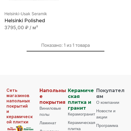
Helsinki-Usak Seramik
Helsinki Polished
3795,00
₽
/ м²
Показано:
1
из
1
товара
Сеть
Напольны
Керамиче
Покупател
магазинов
е
ская
ям
напольных
покрытия
плитка и
О компании
покрытий
Виниловые
гранит
Новости и
и
Керамогранит
полы
керамическ
акции
ой плитки
Керамическая
Ламинат
Программа
плитка