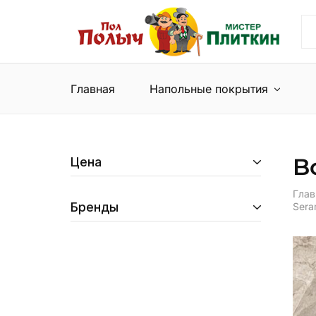
Пол
Сеть
Полыч
магазинов
и
напольных
Мистер
покрытий
Плиткин
и
Главная
Напольные покрытия
керамической
плитки
B
Цена
Глав
Бренды
Sera