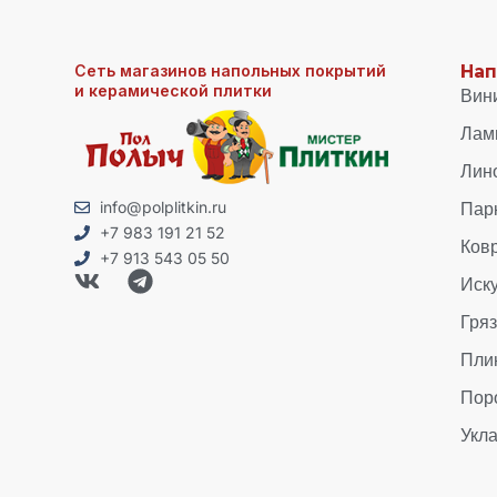
Сеть магазинов напольных покрытий
Нап
и керамической плитки
Вин
Лам
Лин
Пар
info@polplitkin.ru
+7 983 191 21 52
Ков
+7 913 543 05 50
Иск
Гря
Пли
Пор
Укла