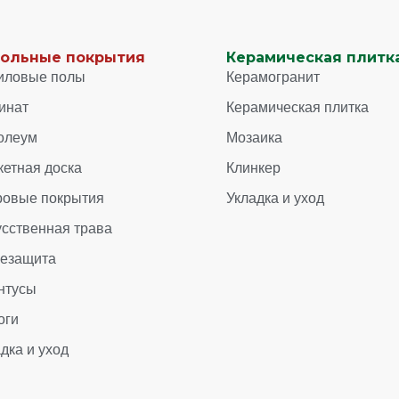
ольные покрытия
Керамическая плитка
иловые полы
Керамогранит
инат
Керамическая плитка
олеум
Мозаика
кетная доска
Клинкер
ровые покрытия
Укладка и уход
усственная трава
зезащита
нтусы
оги
дка и уход