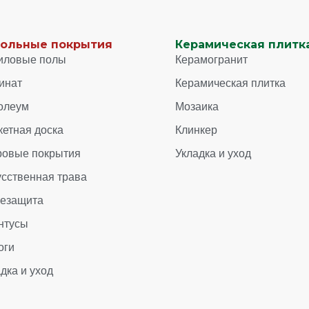
ольные покрытия
Керамическая плитка
иловые полы
Керамогранит
инат
Керамическая плитка
олеум
Мозаика
кетная доска
Клинкер
ровые покрытия
Укладка и уход
усственная трава
зезащита
нтусы
оги
дка и уход