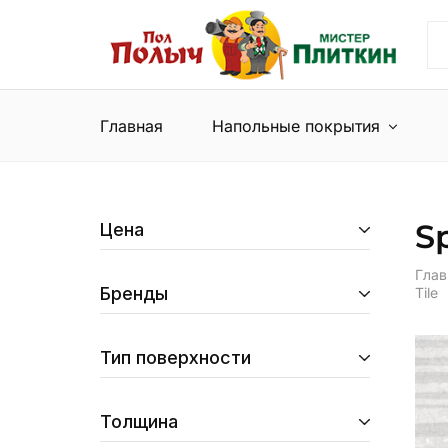
Пол
Сеть
Полыч
магазинов
и
напольных
Мистер
покрытий
Плиткин
и
Главная
Напольные покрытия
керамической
плитки
Sp
Цена
Глав
Бренды
Tile
Тип поверхности
Толщина