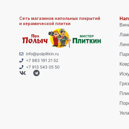
Сеть магазинов напольных покрытий
Нап
и керамической плитки
Вин
Лам
Лин
Пар
info@polplitkin.ru
+7 983 191 21 52
Ков
+7 913 543 05 50
Иск
Гря
Пли
Пор
Укла