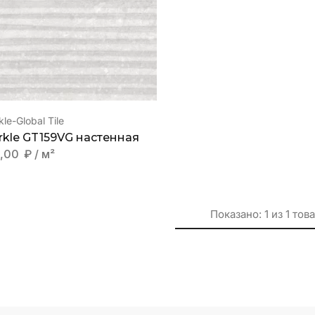
le-Global Tile
rkle GT159VG настенная
6,00
₽
/ м²
Показано:
1
из
1
тов