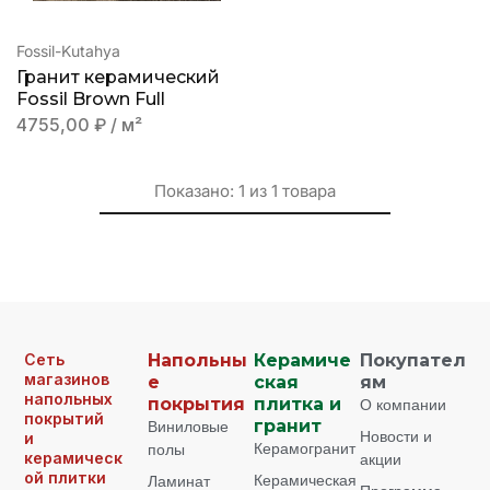
Fossil-Kutahya
Гранит керамический
Fossil Brown Full
4755,00
₽
/ м²
Показано:
1
из
1
товара
Сеть
Напольны
Керамиче
Покупател
магазинов
е
ская
ям
напольных
покрытия
плитка и
О компании
покрытий
Виниловые
гранит
Новости и
и
Керамогранит
полы
керамическ
акции
ой плитки
Керамическая
Ламинат