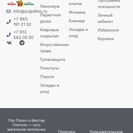
Программа
плитка
Линолеум
лояльности
info@polplitkin.ru
Мозаика
Паркетная
Личный
+7 983
Клинкер
доска
кабинет
191 21 52
Укладка и
Ковровые
Избранное
+7 913
уход
покрытия
543 05 50
Корзина
Искусственная
трава
Грязезащита
Плинтусы
Пороги
Укладка и
уход
Пол Полыч и Мистер
Плиткин — сеть
магазинов напольных
Политика
Пользовательское