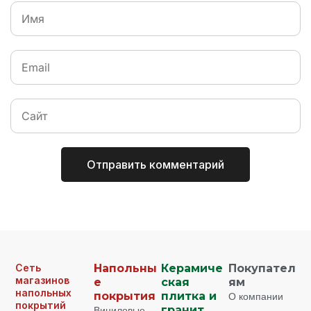
Сеть
Напольны
Керамиче
Покупател
магазинов
е
ская
ям
напольных
покрытия
плитка и
О компании
покрытий
Виниловые
гранит