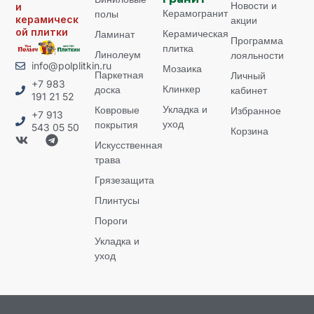
Новости и
и
Керамогранит
полы
керамическ
акции
ой плитки
Керамическая
Ламинат
Программа
плитка
Линолеум
лояльности
info@polplitkin.ru
Мозаика
Паркетная
Личный
+7 983
Клинкер
доска
кабинет
191 21 52
Укладка и
Ковровые
Избранное
+7 913
уход
покрытия
543 05 50
Корзина
Искусственная
трава
Грязезащита
Плинтусы
Пороги
Укладка и
уход