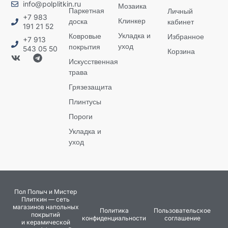
info@polplitkin.ru
Мозаика
Паркетная
Личный
+7 983
Клинкер
доска
кабинет
191 21 52
Укладка и
Ковровые
Избранное
+7 913
уход
покрытия
543 05 50
Корзина
Искусственная
трава
Грязезащита
Плинтусы
Пороги
Укладка и
уход
Пол Полыч и Мистер
Плиткин — сеть
магазинов напольных
Политика
Пользовательское
покрытий
конфиденциальности
соглашение
и керамической