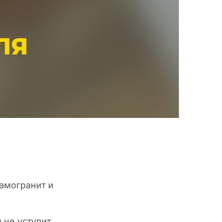
амогранит и
 не уступит