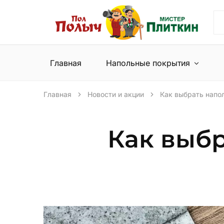
Пол
Сеть
Полыч
магазинов
и
напольных
Мистер
покрытий
Плиткин
и
Главная
Напольные покрытия
керамической
плитки
Главная
Новости и акции
Как выбрать напо
Как выб