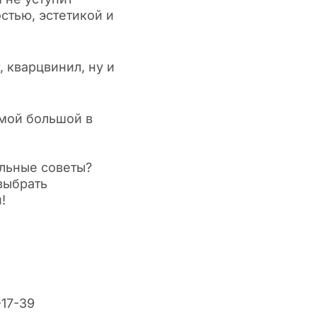
стью, эстетикой и
 кварцвинил, ну и
амой большой в
альные советы?
выбрать
!
-17-39