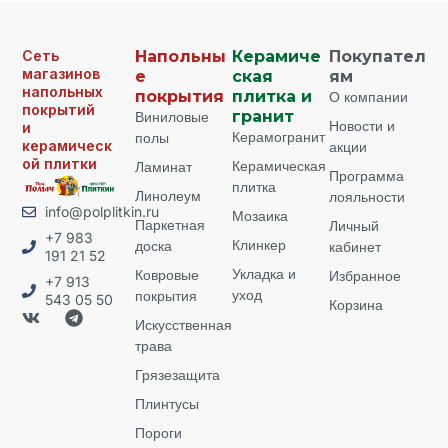
Сеть
Напольны
Керамиче
Покупател
магазинов
е
ская
ям
напольных
покрытия
плитка и
О компании
покрытий
Виниловые
гранит
Новости и
и
Керамогранит
полы
керамическ
акции
ой плитки
Керамическая
Ламинат
Программа
плитка
Линолеум
лояльности
info@polplitkin.ru
Мозаика
Паркетная
Личный
+7 983
Клинкер
доска
кабинет
191 21 52
Укладка и
Ковровые
Избранное
+7 913
уход
покрытия
543 05 50
Корзина
Искусственная
трава
Грязезащита
Плинтусы
Пороги