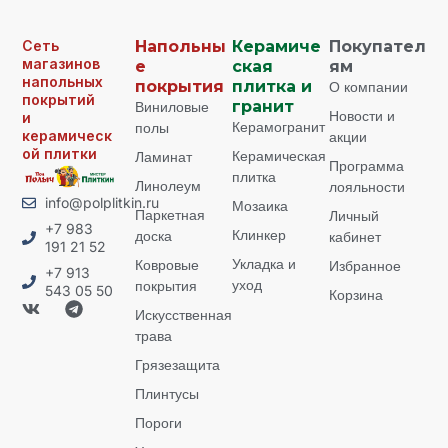
Сеть
Напольны
Керамиче
Покупател
магазинов
е
ская
ям
напольных
покрытия
плитка и
О компании
покрытий
Виниловые
гранит
Новости и
и
Керамогранит
полы
керамическ
акции
ой плитки
Керамическая
Ламинат
Программа
плитка
Линолеум
лояльности
info@polplitkin.ru
Мозаика
Паркетная
Личный
+7 983
Клинкер
доска
кабинет
191 21 52
Укладка и
Ковровые
Избранное
+7 913
уход
покрытия
543 05 50
Корзина
Искусственная
трава
Грязезащита
Плинтусы
Пороги