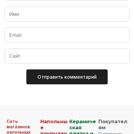
Сеть
Напольны
Керамиче
Покупател
магазинов
е
ская
ям
напольных
покрытия
плитка и
О компании