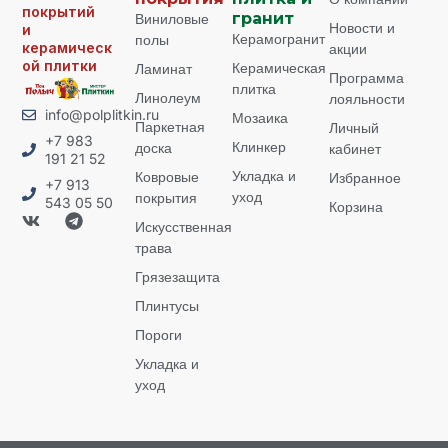
покрытий
Виниловые
гранит
Новости и
и
Керамогранит
полы
керамическ
акции
ой плитки
Керамическая
Ламинат
Программа
плитка
Линолеум
лояльности
info@polplitkin.ru
Мозаика
Паркетная
Личный
+7 983
Клинкер
доска
кабинет
191 21 52
Укладка и
Ковровые
Избранное
+7 913
уход
покрытия
543 05 50
Корзина
Искусственная
трава
Грязезащита
Плинтусы
Пороги
Укладка и
уход