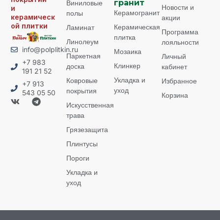
Виниловые
гранит
Новости и
и
Керамогранит
полы
керамическ
акции
ой плитки
Керамическая
Ламинат
Программа
плитка
Линолеум
лояльности
info@polplitkin.ru
Мозаика
Паркетная
Личный
+7 983
Клинкер
доска
кабинет
191 21 52
Укладка и
Ковровые
Избранное
+7 913
уход
покрытия
543 05 50
Корзина
Искусственная
трава
Грязезащита
Плинтусы
Пороги
Укладка и
уход