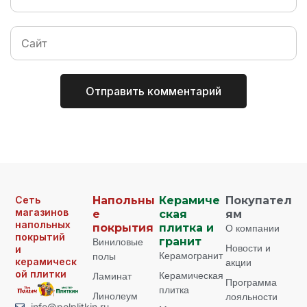
Сеть
Напольны
Керамиче
Покупател
магазинов
е
ская
ям
напольных
покрытия
плитка и
О компании
покрытий
Виниловые
гранит
Новости и
и
Керамогранит
полы
керамическ
акции
ой плитки
Керамическая
Ламинат
Программа
плитка
Линолеум
лояльности
info@polplitkin.ru