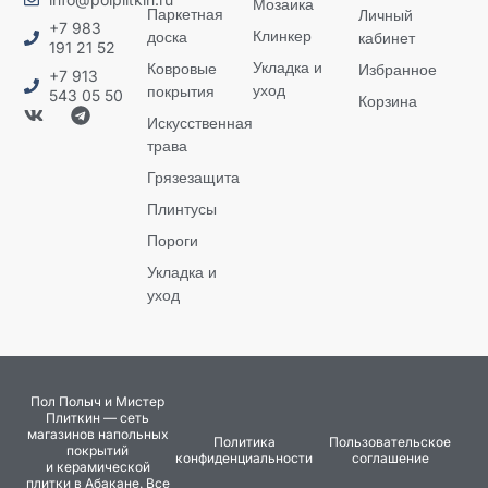
Мозаика
Паркетная
Личный
+7 983
Клинкер
доска
кабинет
191 21 52
Укладка и
Ковровые
Избранное
+7 913
уход
покрытия
543 05 50
Корзина
Искусственная
трава
Грязезащита
Плинтусы
Пороги
Укладка и
уход
Пол Полыч и Мистер
Плиткин — сеть
магазинов напольных
Политика
Пользовательское
покрытий
конфиденциальности
соглашение
и керамической
плитки в Абакане. Все