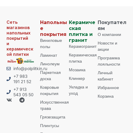
Сеть
Напольны
Керамиче
Покупател
магазинов
е
ская
ям
напольных
покрытия
плитка и
О компании
покрытий
Виниловые
гранит
Новости и
и
Керамогранит
полы
керамическ
акции
ой плитки
Керамическая
Ламинат
Программа
плитка
Линолеум
лояльности
info@polplitkin.ru
Мозаика
Паркетная
Личный
+7 983
Клинкер
доска
кабинет
191 21 52
Укладка и
Ковровые
Избранное
+7 913
уход
покрытия
543 05 50
Корзина
Искусственная
трава
Грязезащита
Плинтусы