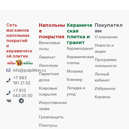
Сеть
Напольны
Керамиче
Покупател
магазинов
е
ская
ям
напольных
покрытия
плитка и
О компании
покрытий
Виниловые
гранит
Новости и
и
Керамогранит
полы
керамическ
акции
ой плитки
Керамическая
Ламинат
Программа
плитка
Линолеум
лояльности
info@polplitkin.ru
Мозаика
Паркетная
Личный
+7 983
Клинкер
доска
кабинет
191 21 52
Укладка и
Ковровые
Избранное
+7 913
уход
покрытия
543 05 50
Корзина
Искусственная
трава
Грязезащита
Плинтусы