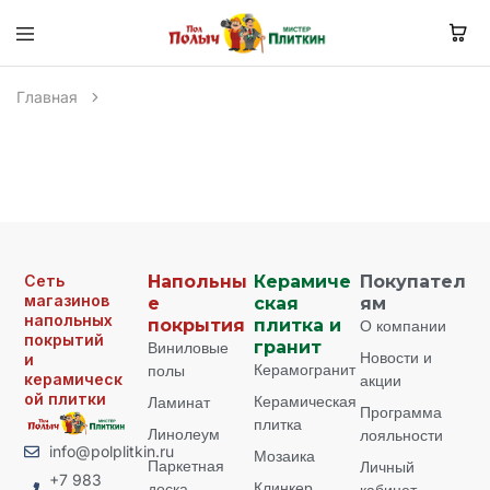
Главная
Сеть
Напольны
Керамиче
Покупател
магазинов
е
ская
ям
напольных
покрытия
плитка и
О компании
покрытий
Виниловые
гранит
Новости и
и
Керамогранит
полы
керамическ
акции
ой плитки
Керамическая
Ламинат
Программа
плитка
Линолеум
лояльности
info@polplitkin.ru
Мозаика
Паркетная
Личный
+7 983
Клинкер
доска
кабинет