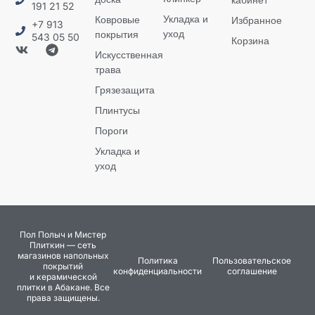
191 21 52
Укладка и
Ковровые
Избранное
+7 913
уход
покрытия
543 05 50
Корзина
Искусственная
трава
Грязезащита
Плинтусы
Пороги
Укладка и
уход
Пол Полыч и Мистер
Плиткин — сеть
магазинов напольных
Политика
Пользовательское
покрытий
конфиденциальности
соглашение
и керамической
плитки в Абакане. Все
права защищены.