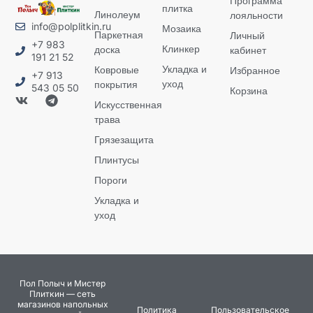
Программа
плитка
Линолеум
лояльности
info@polplitkin.ru
Мозаика
Паркетная
Личный
+7 983
Клинкер
доска
кабинет
191 21 52
Укладка и
Ковровые
Избранное
+7 913
уход
покрытия
543 05 50
Корзина
Искусственная
трава
Грязезащита
Плинтусы
Пороги
Укладка и
уход
Пол Полыч и Мистер
Плиткин — сеть
магазинов напольных
Политика
Пользовательское