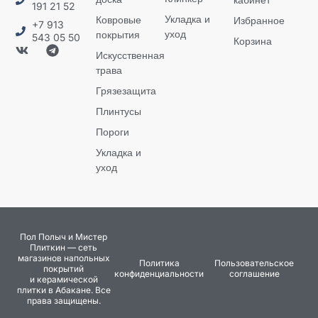
191 21 52
Укладка и
Ковровые
Избранное
+7 913
уход
покрытия
543 05 50
Корзина
Искусственная
трава
Грязезащита
Плинтусы
Пороги
Укладка и
уход
Пол Полыч и Мистер
Плиткин — сеть
магазинов напольных
Политика
Пользовательское
покрытий
конфиденциальности
соглашение
и керамической
плитки в Абакане. Все
права защищены.