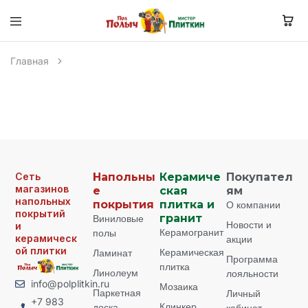
Главная
Сеть
Напольны
Керамиче
Покупател
магазинов
е
ская
ям
напольных
покрытия
плитка и
О компании
покрытий
Виниловые
гранит
Новости и
и
Керамогранит
полы
керамическ
акции
ой плитки
Керамическая
Ламинат
Программа
плитка
Линолеум
лояльности
info@polplitkin.ru
Мозаика
Паркетная
Личный
+7 983
Клинкер
доска
кабинет