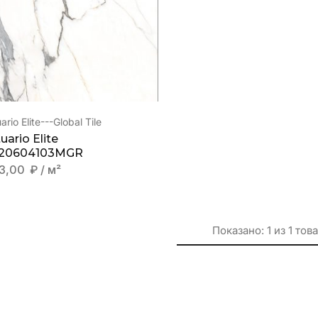
ario Elite---Global Tile
uario Elite
20604103MGR
3,00
₽
/ м²
Показано:
1
из
1
тов