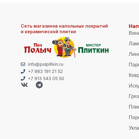
Сеть магазинов напольных покрытий
Нап
и керамической плитки
Вин
Лам
Лин
Пар
info@polplitkin.ru
+7 983 191 21 52
Ков
+7 913 543 05 50
Иск
Гря
Пли
Пор
Укла