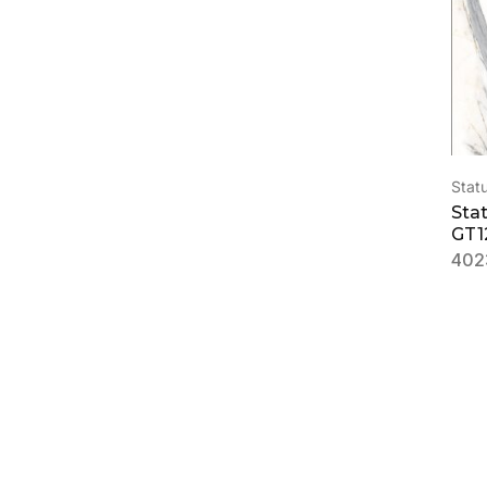
Statu
Stat
GT1
402