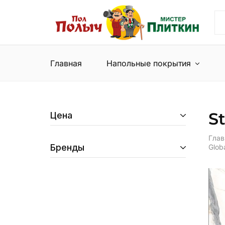
Пол
Сеть
Полыч
магазинов
и
напольных
Мистер
покрытий
Плиткин
и
Главная
Напольные покрытия
керамической
плитки
St
Цена
Глав
Бренды
Globa