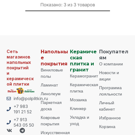
Показано:
3
из
3
товаров
Сеть
Напольны
Керамиче
Покупател
магазинов
е
ская
ям
напольных
покрытия
плитка и
О компании
покрытий
Виниловые
гранит
Новости и
и
Керамогранит
полы
керамическ
акции
ой плитки
Керамическая
Ламинат
Программа
плитка
Линолеум
лояльности
info@polplitkin.ru
Мозаика
Паркетная
Личный
+7 983
Клинкер
доска
кабинет
191 21 52
Укладка и
Ковровые
Избранное
+7 913
уход
покрытия
543 05 50
Корзина
Искусственная