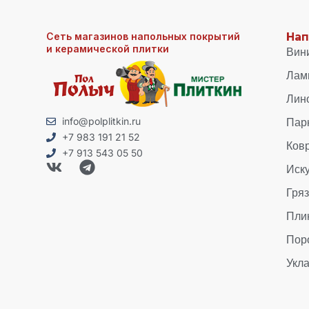
Сеть магазинов напольных покрытий
Нап
и керамической плитки
Вин
Лам
Лин
Пар
info@polplitkin.ru
+7 983 191 21 52
Ков
+7 913 543 05 50
Иск
Гря
Пли
Пор
Укла