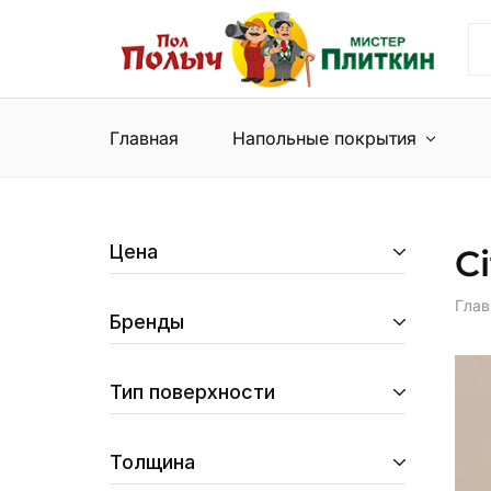
Пол
Сеть
Полыч
магазинов
и
напольных
Мистер
покрытий
Плиткин
и
Главная
Напольные покрытия
керамической
плитки
Цена
C
Глав
Бренды
Тип поверхности
Толщина