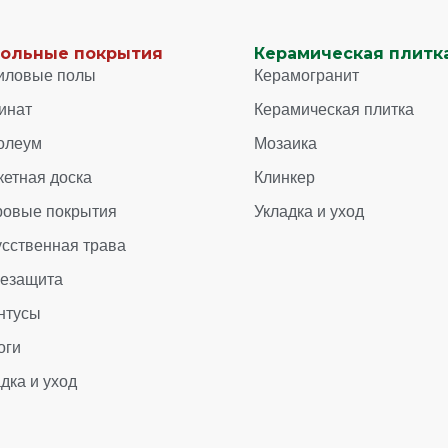
ольные покрытия
Керамическая плитка
иловые полы
Керамогранит
инат
Керамическая плитка
олеум
Мозаика
кетная доска
Клинкер
ровые покрытия
Укладка и уход
усственная трава
зезащита
нтусы
оги
дка и уход