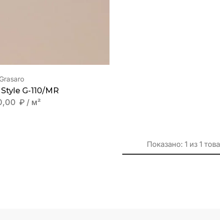
-Grasaro
 Style G-110/MR
0,00
₽
/ м²
Показано:
1
из
1
тов