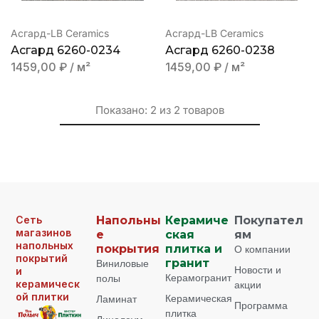
Асгард-LB Ceramics
Асгард-LB Ceramics
Асгард 6260-0234
Асгард 6260-0238
1459,00
₽
/ м²
1459,00
₽
/ м²
Показано:
2
из
2
товаров
Сеть
Напольны
Керамиче
Покупател
магазинов
е
ская
ям
напольных
покрытия
плитка и
О компании
покрытий
Виниловые
гранит
Новости и
и
Керамогранит
полы
керамическ
акции
ой плитки
Керамическая
Ламинат
Программа
плитка