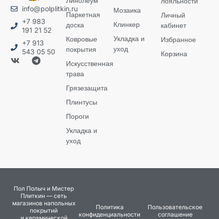
Линолеум
лояльности
info@polplitkin.ru
Мозаика
Паркетная
Личный
+7 983
Клинкер
доска
кабинет
191 21 52
Укладка и
Ковровые
Избранное
+7 913
уход
покрытия
543 05 50
Корзина
Искусственная
трава
Грязезащита
Плинтусы
Пороги
Укладка и
уход
Пол Полыч и Мистер
Плиткин — сеть
магазинов напольных
Политика
Пользовательское
покрытий
конфиденциальности
соглашение
и керамической