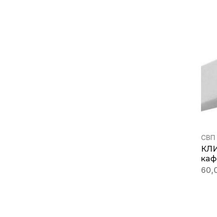
СВП 
КЛИ
каф
60,