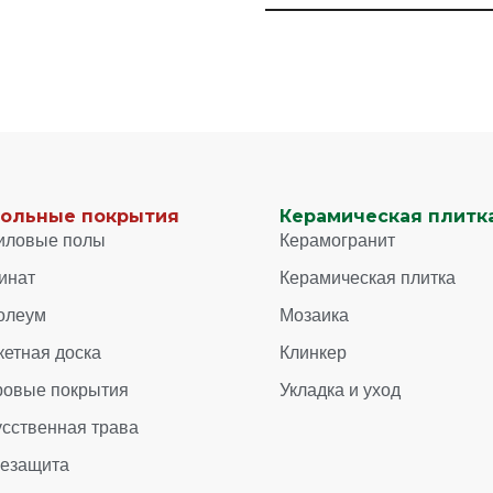
ольные покрытия
Керамическая плитка
иловые полы
Керамогранит
инат
Керамическая плитка
олеум
Мозаика
кетная доска
Клинкер
ровые покрытия
Укладка и уход
усственная трава
зезащита