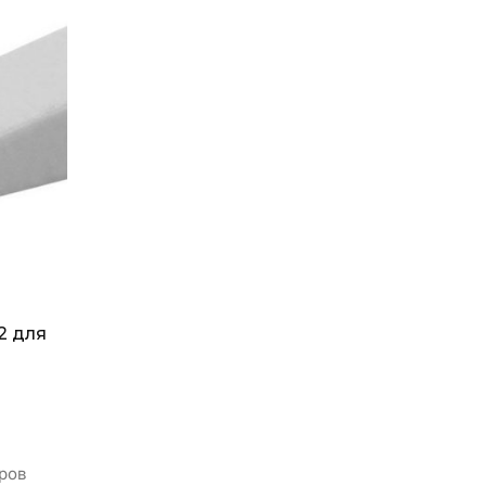
2 для
ров