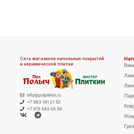
Сеть магазинов напольных покрытий
Нап
и керамической плитки
Вин
Лам
Лин
Пар
info@polplitkin.ru
+7 983 191 21 52
Ков
+7 913 543 05 50
Иск
Гря