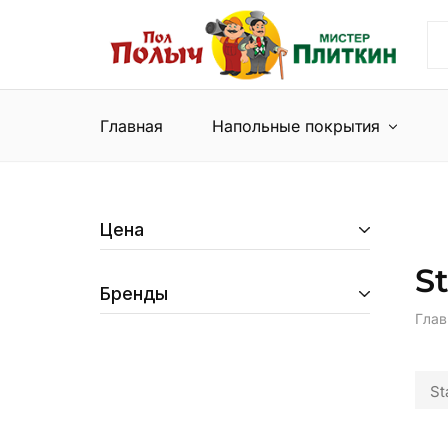
Пол
Сеть
Полыч
магазинов
и
напольных
Мистер
покрытий
Плиткин
и
Главная
Напольные покрытия
керамической
плитки
Цена
S
Бренды
Глав
St