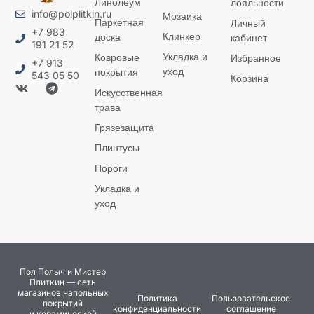
Линолеум
лояльности
info@polplitkin.ru
Мозаика
Паркетная
Личный
+7 983
Клинкер
доска
кабинет
191 21 52
Укладка и
Ковровые
Избранное
+7 913
уход
покрытия
543 05 50
Корзина
Искусственная
трава
Грязезащита
Плинтусы
Пороги
Укладка и
уход
Пол Полыч и Мистер
Плиткин — сеть
магазинов напольных
Политика
Пользовательское
покрытий
конфиденциальности
соглашение
и керамической