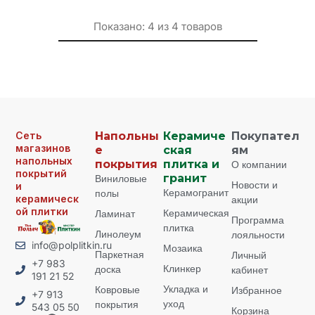
Показано:
4
из
4
товаров
Сеть
Напольны
Керамиче
Покупател
магазинов
е
ская
ям
напольных
покрытия
плитка и
О компании
покрытий
Виниловые
гранит
Новости и
и
Керамогранит
полы
керамическ
акции
ой плитки
Керамическая
Ламинат
Программа
плитка
Линолеум
лояльности
info@polplitkin.ru
Мозаика
Паркетная
Личный
+7 983
Клинкер
доска
кабинет
191 21 52
Укладка и
Ковровые
Избранное
+7 913
уход
покрытия
543 05 50
Корзина