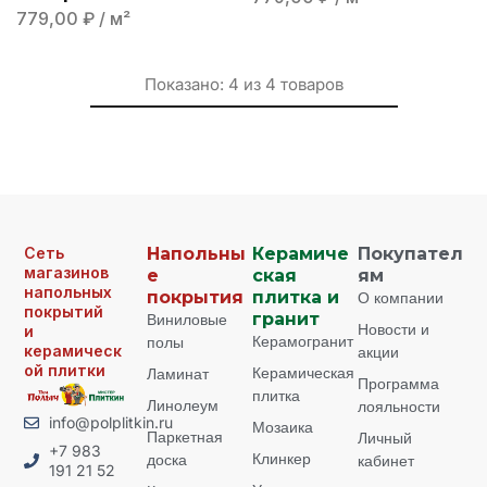
779,00
₽
/ м²
Показано:
4
из
4
товаров
Сеть
Напольны
Керамиче
Покупател
магазинов
е
ская
ям
напольных
покрытия
плитка и
О компании
покрытий
Виниловые
гранит
Новости и
и
Керамогранит
полы
керамическ
акции
ой плитки
Керамическая
Ламинат
Программа
плитка
Линолеум
лояльности
info@polplitkin.ru
Мозаика
Паркетная
Личный
+7 983
Клинкер
доска
кабинет
191 21 52