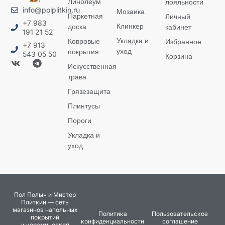
Линолеум
лояльности
info@polplitkin.ru
Мозаика
Паркетная
Личный
+7 983
Клинкер
доска
кабинет
191 21 52
Укладка и
Ковровые
Избранное
+7 913
уход
покрытия
543 05 50
Корзина
Искусственная
трава
Грязезащита
Плинтусы
Пороги
Укладка и
уход
Пол Полыч и Мистер
Плиткин — сеть
магазинов напольных
Политика
Пользовательское
покрытий
конфиденциальности
соглашение
и керамической