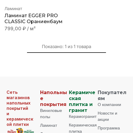
Ламинат
Ламинат EGGER PRO
CLASSIC Ораниенбаум
799,00
₽
/ м²
Показано:
1
из
1
товара
Сеть
Напольны
Керамиче
Покупател
магазинов
е
ская
ям
напольных
покрытия
плитка и
О компании
покрытий
Виниловые
гранит
Новости и
и
Керамогранит
полы
керамическ
акции
ой плитки
Керамическая
Ламинат
Программа
плитка