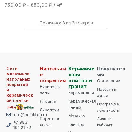
750,00
₽
–
850,00
₽
/ м²
Показано:
3
из
3
товаров
Сеть
Напольны
Керамиче
Покупател
магазинов
е
ская
ям
напольных
покрытия
плитка и
О компании
покрытий
Виниловые
гранит
Новости и
и
Керамогранит
полы
керамическ
акции
ой плитки
Керамическая
Ламинат
Программа
плитка
Линолеум
лояльности
info@polplitkin.ru
Мозаика
Паркетная
Личный
+7 983
Клинкер
доска
кабинет
191 21 52